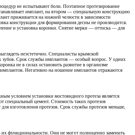
роцедур не испытывают боли. Поэтапное протезирование
устанавливает имплант, на втором — специальную конструкцию
плант приживается на нижней челюсти в зависимости
новка конструкции для формирования десны не производится.
ление и установка коронки. Снятие мерки — оттиска — для
 выглядеть неэстетично. Специалисты крымской
х зубов. Срок службы имплантов — особый вопрос. У одних
оронка не в силах остановить развитие в организме
ы имплантов. Негативно на ношение имплантов отражаются
ажным условием установки мостовидного протеза является
ют специальный цемент. Стоимость таких протезов
т для изготовления протезов. Срок службы протезов меньше,
 их функциональности. Они не могут полноценно заменить