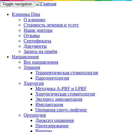
Toggle navigation
Клиника Dina
О клинике
Стоимость лечения и услуг
Наши доктора
Отзывы
Статьи, новости, события
Сертификаты
Документы
Запись на приём
Из мира стоматологии.
Направления
Все направления
Терапия
Терапевтическая стоматология
Пародонтология
Хирургия
Методика A-PRF и I-PRF
Хирургическая стоматология
Экспресс имплантация
Имплантация
Блоги
Операция синус-лифтинг
Блог Главный врач
Ортопедия
Имплантация зубов или мостовидный протез
Диоксид циркония
Протезирование
Имплантация зубов или мостовидный п
Виниры