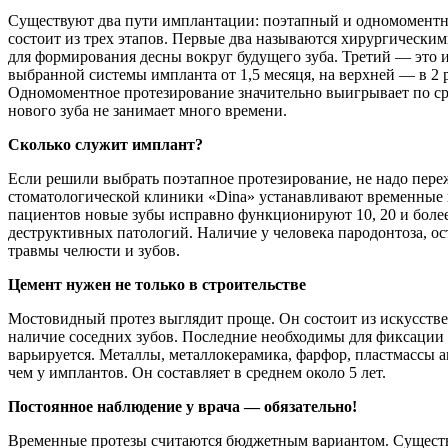
Существуют два пути имплантации: поэтапный и одномоментны
состоит из трех этапов. Первые два называются хирургически
для формирования десны вокруг будущего зуба. Третий — это 
выбранной системы импланта от 1,5 месяця, на верхней — в 2 
Одномоментное протезирование значительно выигрывает по сро
нового зуба не занимает много времени.
Сколько служит имплант?
Если решили выбрать поэтапное протезирование, не надо пере
стоматологической клиники «Dina» устанавливают временные 
пациентов новые зубы исправно функционируют 10, 20 и более 
деструктивных патологий. Наличие у человека пародонтоза, о
травмы челюсти и зубов.
Цемент нужен не только в строительстве
Мостовидный протез выглядит проще. Он состоит из искусствен
наличие соседних зубов. Последние необходимы для фиксации
варьируется. Металлы, металлокерамика, фарфор, пластмассы а
чем у имплантов. Он составляет в среднем около 5 лет.
Постоянное наблюдение у врача — обязательно!
Временные протезы считаются бюджетным вариантом. Существ