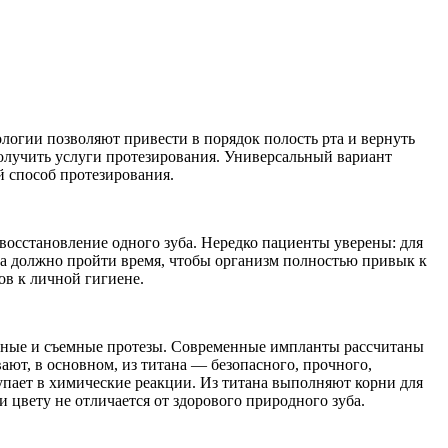
логии позволяют привести в порядок полость рта и вернуть
олучить услуги протезирования. Универсальный вариант
й способ протезирования.
 восстановление одного зуба. Нередко пациенты уверены: для
ба должно пройти время, чтобы организм полностью привык к
ов к личной гигиене.
идные и съемные протезы. Современные импланты рассчитаны
ют, в основном, из титана — безопасного, прочного,
упает в химические реакции. Из титана выполняют корни для
цвету не отличается от здорового природного зуба.