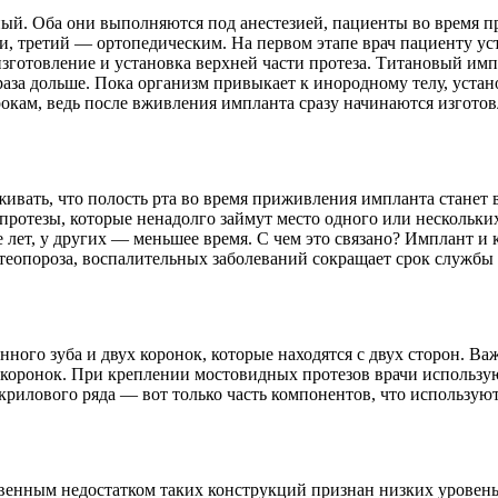
й. Оба они выполняются под анестезией, пациенты во время п
ми, третий — ортопедическим. На первом этапе врач пациенту 
изготовление и установка верхней части протеза. Титановый им
раза дольше. Пока организм привыкает к инородному телу, уста
кам, ведь после вживления импланта сразу начинаются изготов
живать, что полость рта во время приживления импланта станет
протезы, которые ненадолго займут место одного или нескольки
лет, у других — меньшее время. С чем это связано? Имплант и к
стеопороза, воспалительных заболеваний сокращает срок служб
ного зуба и двух коронок, которые находятся с двух сторон. В
 коронок. При креплении мостовидных протезов врачи использу
крилового ряда — вот только часть компонентов, что использую
енным недостатком таких конструкций признан низких уровень