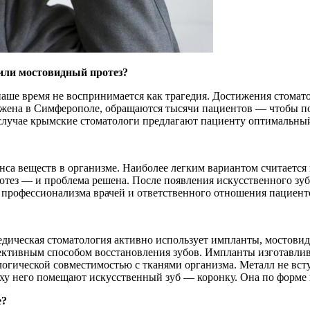
или мостовидный протез?
аше время не воспринимается как трагедия. Достижения стомато
ложена в Симферополе, обращаются тысячи пациентов — чтобы п
 случае крымские стоматологи предлагают пациенту оптимальны
нса веществ в организме. Наиболее легким вариантом считается
отез — и проблема решена. После появления искусственного зу
т профессионализма врачей и ответственного отношения пациент
едическая стоматология активно использует импланты, мостов
ктивным способом восстановления зубов. Импланты изготавлива
огической совместимостью с тканями организма. Металл не вст
ху него помещают искусственный зуб — коронку. Она по форме и 
е?