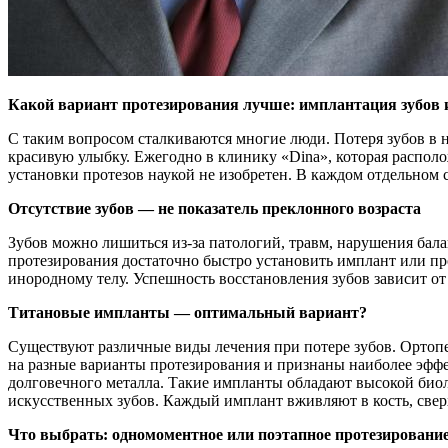
Какой вариант протезирования лучше: имплантация зубов 
С таким вопросом сталкиваются многие люди. Потеря зубов в н
красивую улыбку. Ежегодно в клинику «Dina», которая распо
установки протезов наукой не изобретен. В каждом отдельном
Отсутствие зубов — не показатель преклонного возраста
Зубов можно лишиться из-за патологий, травм, нарушения бала
протезирования достаточно быстро установить имплант или пр
инородному телу. Успешность восстановления зубов зависит о
Титановые импланты — оптимальный вариант?
Существуют различные виды лечения при потере зубов. Ортоп
на разные варианты протезирования и признаны наиболее эффе
долговечного металла. Такие импланты обладают высокой биол
искусственных зубов. Каждый имплант вживляют в кость, свер
Что выбрать: одномоментное или поэтапное протезировани