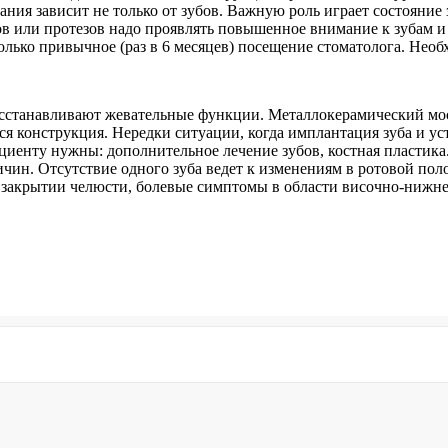
ия зависит не только от зубов. Важную роль играет состояние 
в или протезов надо проявлять повышенное внимание к зубам и
олько привычное (раз в 6 месяцев) посещение стоматолога. Нео
сстанавливают жевательные функции. Металлокерамический мос
ться конструкция. Нередки ситуации, когда имплантация зуба и 
циенту нужны: дополнительное лечение зубов, костная пластика
чин. Отсутствие одного зуба ведет к изменениям в ротовой поло
 закрытии челюсти, болевые симптомы в области височно-нижнеч