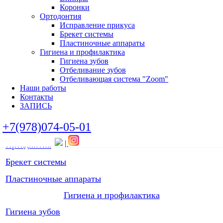
Коронки
AnyRidge — имплантаты с пожизненной гарантией!
Ортодонтия
Исправление прикуса
Ортопедия
Брекет системы
Пластиночные аппараты
Протезирование
Гигиена и профилактика
Гигиена зубов
Виниры
Отбеливание зубов
Отбеливающая система "Zoom"
Коронки
Наши работы
Диоксид циркония - лидер среди материалов для
Контакты
ЗАПИСЬ
коронок, вкладок, виниров.
+7(978)074-05-01
Ортодонтия
|
Ортодонтия
Брекет системы
Пластиночные аппараты
Гигиена и профилактика
Гигиена зубов