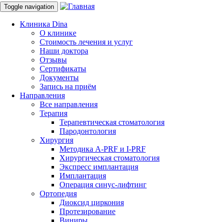
Toggle navigation
Направления
Клиника Dina
О клинике
Услуги
Стоимость лечения и услуг
Наши доктора
Услуги
Отзывы
Сертификаты
Документы
Терапия
Запись на приём
Направления
Терапевтическая стоматология
Все направления
Терапия
Пародонтология
Терапевтическая стоматология
Пародонтология
Хирургия
Хирургия
Методика A-PRF и I-PRF
Хирургическая стоматология
Хирургическая стоматология
Экспресс имплантация
Имплантация зубов в Симферополе: быстро,
Имплантация
качественно, надежно!
Операция синус-лифтинг
Ортопедия
Когда необходим синус лифтинг?
Диоксид циркония
Протезирование
Методика A-PRF и I-PRF
Виниры