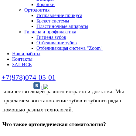
Коронки
Протезирование
Ортодонтия
Исправление прикуса
Брекет системы
Пластиночные аппараты
Гигиена и профилактика
Гигиена зубов
В нашей клинике — все условия для
Отбеливание зубов
Отбеливающая система "Zoom"
протезирования зубов по европейским стандартам!
Наши работы
Контакты
С развитием стоматологии и рынка медицинских услуг
ЗАПИСЬ
растет спрос на зубопротезирование. Помощью
+7(978)074-05-01
стоматологов-ортопедов пользуется все большее
|
количество людей разного возраста и достатка. Мы
предлагаем восстановление зубов и зубного ряда с
помощью разных технологий.
Что такое ортопедическая стоматология?