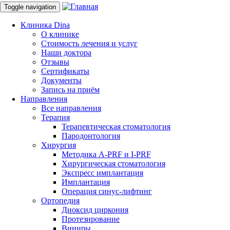
Toggle navigation
Клиника Dina
О клинике
Стоимость лечения и услуг
Наши доктора
Отзывы
Услуги клиники Dina
Сертификаты
Документы
Запись на приём
Терапевтическая стоматология клиники Dina в
Направления
Симферополе предполагает все виды диагностики и
Все направления
лечения зубов
Терапия
Терапевтическая стоматология
Пародонтология
Хирургия
Методика A-PRF и I-PRF
Хирургическая стоматология
Экспресс имплантация
Имплантация
Направления
Операция синус-лифтинг
Ортопедия
Ортопедия
Диоксид циркония
Протезирование
Протезирование
Виниры