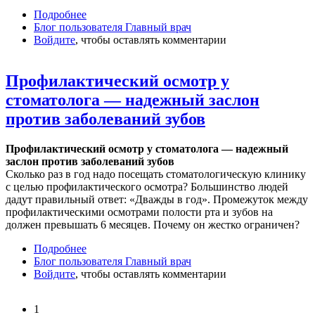
Подробнее
о Имплантация зубов или мостовидный протез
Блог пользователя Главный врач
Войдите
, чтобы оставлять комментарии
Профилактический осмотр у
стоматолога — надежный заслон
против заболеваний зубов
Профилактический осмотр у стоматолога — надежный
заслон против заболеваний зубов
Сколько раз в год надо посещать стоматологическую клинику
с целью профилактического осмотра? Большинство людей
дадут правильный ответ: «Дважды в год». Промежуток между
профилактическими осмотрами полости рта и зубов на
должен превышать 6 месяцев. Почему он жестко ограничен?
Подробнее
о Профилактический осмотр у стоматолога —
Блог пользователя Главный врач
надежный заслон против заболеваний зубов
Войдите
, чтобы оставлять комментарии
1